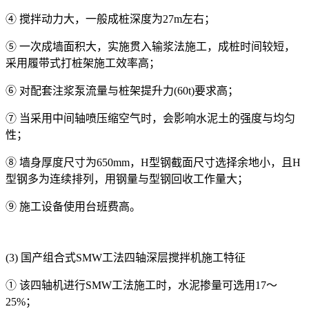
④ 搅拌动力大，一般成桩深度为27m左右；
⑤ 一次成墙面积大，实施贯入输浆法施工，成桩时间较短，
采用履带式打桩架施工效率高；
⑥ 对配套注浆泵流量与桩架提升力(60t)要求高；
⑦ 当采用中间轴喷压缩空气时，会影响水泥土的强度与均匀
性；
⑧ 墙身厚度尺寸为650mm，H型钢截面尺寸选择余地小，且H
型钢多为连续排列，用钢量与型钢回收工作量大；
⑨ 施工设备使用台班费高。
(3) 国产组合式SMW工法四轴深层搅拌机施工特征
① 该四轴机进行SMW工法施工时，水泥掺量可选用17～
25%；