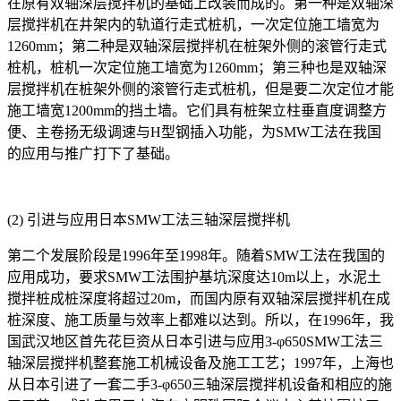
在原有双轴深层搅拌机的基础上改装而成的。第一种是双轴深
层搅拌机在井架内的轨道行走式桩机，一次定位施工墙宽为
1260mm；第二种是双轴深层搅拌机在桩架外侧的滚管行走式
桩机，桩机一次定位施工墙宽为1260mm；第三种也是双轴深
层搅拌机在桩架外侧的滚管行走式桩机，但是要二次定位才能
施工墙宽1200mm的挡土墙。它们具有桩架立柱垂直度调整方
便、主卷扬无级调速与H型钢插入功能，为SMW工法在我国
的应用与推广打下了基础。
(2) 引进与应用日本SMW工法三轴深层搅拌机
第二个发展阶段是1996年至1998年。随着SMW工法在我国的
应用成功，要求SMW工法围护基坑深度达10m以上，水泥土
搅拌桩成桩深度将超过20m，而国内原有双轴深层搅拌机在成
桩深度、施工质量与效率上都难以达到。所以，在1996年，我
国武汉地区首先花巨资从日本引进与应用3-φ650SMW工法三
轴深层搅拌机整套施工机械设备及施工工艺；1997年，上海也
从日本引进了一套二手3-φ650三轴深层搅拌机设备和相应的施