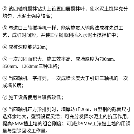
② 该四轴机搅拌钻头上设置四层搅拌叶，使水泥土搅拌充分
均匀，水泥土强度较高；
③ 与进口三轴搅拌机一样，能实施贯入输浆法成桩先进工
艺，成桩时间短，并使H型钢顺利插入水泥土搅拌桩中；
④ 成桩深度能达28m；
⑤ 一次加固面积大、施工效率高、成墙厚度为700mm、
850mm、1260mm三种规格；
⑥ 当四轴机一字排列，一次成墙长度大于引进三轴机的一次
成墙长度；
⑦ 施工设备使用台班费较低；
⑧ 当四轴机正方形排列时，墙厚达126m，H型钢的截面尺寸
选择余地大，型钢设置灵活；可充分发挥水泥土的抗压作用，
提高SMW挡土墙的组合刚度；可减少SMW工法挡土墙的用钢
量与型钢回收工作量。