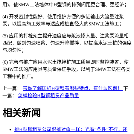
用)，使SMW工法墙体中H型钢的排列间距更合理、更经济；
(4) 开发密封性能好、使用维护方便的多缸输出大流量注浆
泵，以提高施工效率与适应成桩直径大的SMW工法施工；
(5) 应用的打桩架主提升速度应与浆液掺入量、注浆泵流量相
匹配，做到匀速喷浆、匀速升降搅拌，以提高水泥土桩的强度
与均匀性；
(6) 完善与推广应用水泥土搅拌桩施工质量即时监控装置，使
SMW工法的应用具有质量保证手段，以利于SMW工法在各类
工程中的推广。
上一篇：
带你了解国标H型钢有哪些特点，有什么区别！
下
一篇：
怎样检验H型钢租赁产品质量
相关新闻
挑H型钢租赁公司跟挑对象一样：光看“条件”不行，还