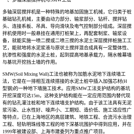
多轴深层搅拌机是一种特殊的地基加固施工机械，它归类于桩
基础钻孔机械，主要由动力部分、输浆部分、钻杆、搅拌钻
头、连接系板、吊具、导向滑块及电气控制部分组成。深层搅
拌机使用时一般悬挂在通用打桩架上，再配套制浆、输浆设
备，就能实施一喷二搅或二喷三搅的水泥土深层搅拌桩施工工
艺，能就地将水泥浆液与原状土搅拌混合成具有一定整体性、
抗渗性和强度的水泥土桩，起到提高地基承载力，隔水帷幕墙
与基坑开挖挡土墙的作用。
SMW(Soil Mixing Wall)工法也被称为加筋水泥地下连续墙工
法，它是在一排相互连续搭接的水泥土桩中插入加强芯材(H
型钢)的一种地下墙施工技术。应用SMW工法支护结构的基坑
开挖深度可达15m，这种支护结构能在一定应用范围内替代现
有的钻孔灌注桩和地下连续墙支护结构。由于该工法具有无泥
浆污染、止水性好、噪声小、工期短、造价低、施工适应性广
等特点，已在上海地区的高层建筑、地铁工程、合流污水治理
工程、轻轨明珠线等工程的地下深基坑围护中得到应用，并在
1999年被建设部、上海市建委列为重点推广项目。