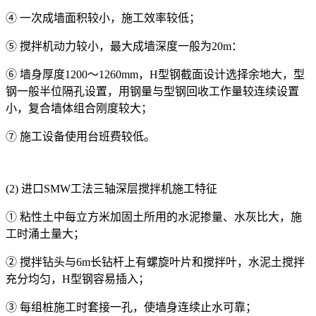
④ 一次成墙面积较小，施工效率较低；
⑤ 搅拌机动力较小，最大成墙深度一般为20m：
⑥ 墙身厚度1200～1260mm，H型钢截面设计选择余地大，型
钢一般半位隔孔设置，用钢量与型钢回收工作量较连续设置
小，复合墙体组合刚度较大；
⑦ 施工设备使用台班费较低。
(2) 进口SMW工法三轴深层搅拌机施工特征
① 粘性土中每立方米加固土所用的水泥掺量、水灰比大，施
工时涌土量大；
② 搅拌钻头与6m长钻杆上有螺旋叶片和搅拌叶，水泥土搅拌
充分均匀，H型钢容易插入；
③ 每组桩施工时套接一孔，使墙身连续止水可靠；