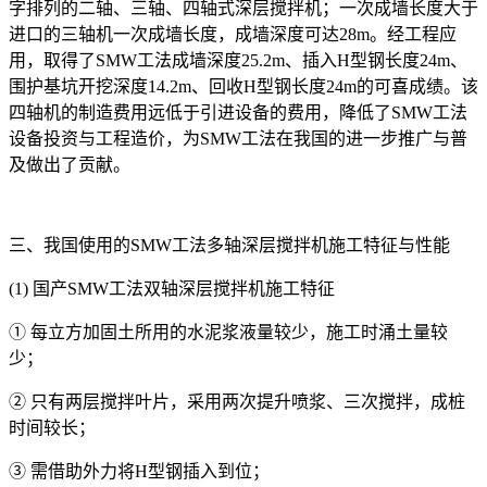
字排列的二轴、三轴、四轴式深层搅拌机；一次成墙长度大于
进口的三轴机一次成墙长度，成墙深度可达28m。经工程应
用，取得了SMW工法成墙深度25.2m、插入H型钢长度24m、
围护基坑开挖深度14.2m、回收H型钢长度24m的可喜成绩。该
四轴机的制造费用远低于引进设备的费用，降低了SMW工法
设备投资与工程造价，为SMW工法在我国的进一步推广与普
及做出了贡献。
三、我国使用的SMW工法多轴深层搅拌机施工特征与性能
(1) 国产SMW工法双轴深层搅拌机施工特征
① 每立方加固土所用的水泥浆液量较少，施工时涌土量较
少；
② 只有两层搅拌叶片，采用两次提升喷浆、三次搅拌，成桩
时间较长；
③ 需借助外力将H型钢插入到位；